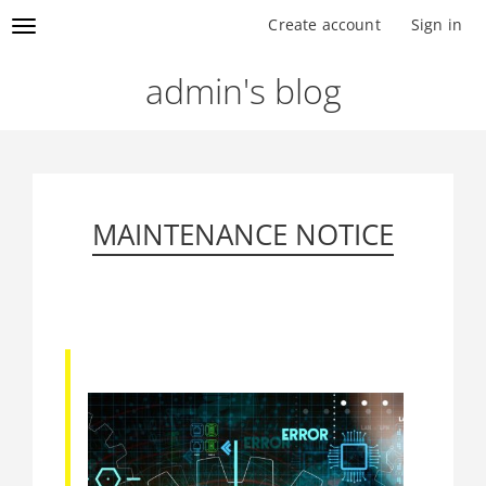
Skip
to
Toggle navigation
Create account
Sign in
Log in
main
content
Main menu
admin's blog
MAINTENANCE NOTICE