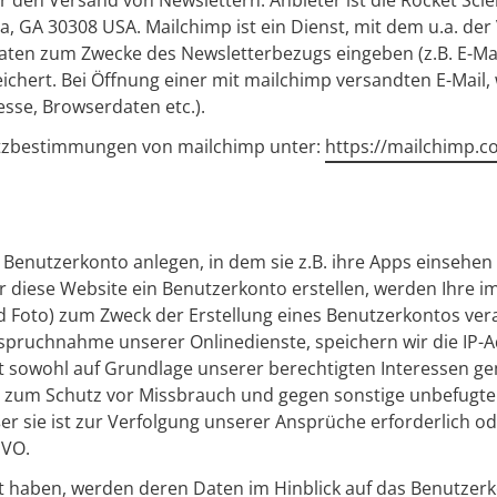
ür den Versand von Newslettern.
Anbieter ist die Rocket Sc
ta, GA 30308 USA.
Mailchimp ist ein Dienst, mit dem u.a. de
ten zum Zwecke des Newsletterbezugs eingeben (z.B. E-Mai
ichert. Bei Öffnung einer mit mailchimp versandten E-Mail
resse, Browserdaten etc.).
tzbestimmungen von mailchimp unter:
https://mailchimp.
Benutzerkonto anlegen, in dem sie z.B. ihre Apps einsehen
er diese Website ein Benutzerkonto erstellen, werden Ihre 
d Foto) zum Zweck der Erstellung eines Benutzerkontos ver
pruchnahme unserer Onlinedienste, speichern wir die IP-Ad
 sowohl auf Grundlage unserer berechtigten Interessen gem. 
st zum Schutz vor Missbrauch und gegen sonstige unbefugte
ßer sie ist zur Verfolgung unserer Ansprüche erforderlich od
GVO.
 haben, werden deren Daten im Hinblick auf das Benutzerk