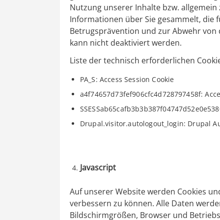
Nutzung unserer Inhalte bzw. allgemein
Informationen über Sie gesammelt, die 
Betrugsprävention und zur Abwehr von d
kann nicht deaktiviert werden.
Liste der technisch erforderlichen Cooki
PA_S: Access Session Cookie
a4f74657d73fef906cfc4d728797458f: Acce
SSESSab65cafb3b3b387f04747d52e0e5380b
Drupal.visitor.autologout_login: Drupal A
Javascript
Auf unserer Website werden Cookies un
verbessern zu können. Alle Daten werden
Bildschirmgrößen, Browser und Betriebss