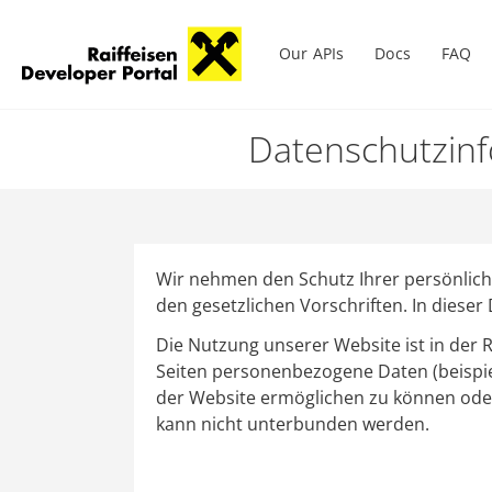
Main menu
Our APIs
Docs
FAQ
Skip
to
Datenschutzinf
main
content
Wir nehmen den Schutz Ihrer persönlic
den gesetzlichen Vorschriften. In diese
Die Nutzung unserer Website ist in der
Seiten personenbezogene Daten (beispie
der Website ermöglichen zu können oder a
kann nicht unterbunden werden.