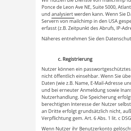
Wir nutzen die Dienste von mailchimp f
Ponce de Leon Ave NE, Suite 5000, Atlan
und
analysiert
werden kann. Wenn Sie Da
Servern von mailchimp in den USA gespe
erfasst (z.B. Zeitpunkt des Abrufs, IP-Ad
Näheres entnehmen Sie den Datenschu
c. Registrierung
Nutzer können ein passwortgeschütztes 
nicht öffentlich einsehbar. Wenn Sie üb
Daten (wie z.B. Name, E-Mail-Adresse un
und bei erneuter Anmeldung sowie Inans
Nutzerhandlung. Die Speicherung erfolgt
berechtigten Interesse der Nutzer selb
an Dritte erfolgt grundsätzlich nicht, au
Verpflichtung gem. Art. 6 Abs. 1 lit. c DS
Wenn Nutzer ihr Benutzerkonto gelöscht