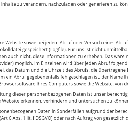
Inhalte zu verändern, nachzuladen oder generieren zu kön
ere Website sowie bei jedem Abruf oder Versuch eines Abru
kolldatei gespeichert (Logfile). Für uns ist nicht unmittelb
en auch nicht, diese Informationen zu erheben. Das wäre nu
 Provider) möglich. Im Einzelnen wird über jeden Abruf folgen
i, das Datum und die Uhrzeit des Abrufs, die übertragene
m ein Abruf gegebenenfalls fehlgeschlagen ist, der Name Ihr
 Browsersoftware Ihres Computers sowie die Website, von d
itung dieser personenbezogenen Daten ist unser berechtigtes 
ere Website erkennen, verhindern und untersuchen zu könne
sonenbezogenen Daten in Sonderfällen aufgrund der berechti
(Art 6 Abs. 1 lit. f DSGVO) oder nach Auftrag von gesetzli